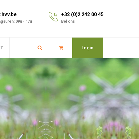
@hvv.be
+32 (0)2 242 00 45
gsuren: 09u - 17u
Bel ons
Login
CT