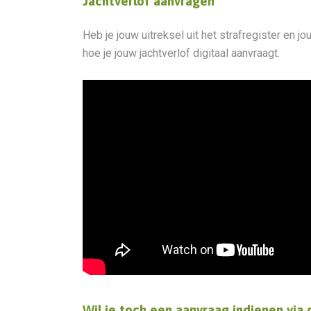
Jachtverlof aanvragen
Heb je jouw uitreksel uit het strafregister en 
hoe je jouw jachtverlof digitaal aanvraagt.
Wil je toch een aanvraag indienen via 