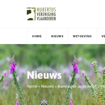
HOME
NIEUWS
WETGEVING
V
Nieuws
Home
»
Nieuws
»
Aanvragen jachtverlof: hoe