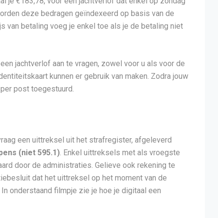
aal je €183,78, voor een jachtverlof dat enkel op zondag
 worden deze bedragen geïndexeerd op basis van de
van betaling voeg je enkel toe als je de betaling niet
een jachtverlof aan te vragen, zowel voor u als voor de
identiteitskaart kunnen er gebruik van maken. Zodra jouw
 per post toegestuurd.
aag een uittreksel uit het strafregister, afgeleverd
pens (niet 595.1)
. Enkel uittreksels met als vroegste
ard door de administraties. Gelieve ook rekening te
iebesluit dat het uittreksel op het moment van de
In onderstaand filmpje zie je hoe je digitaal een