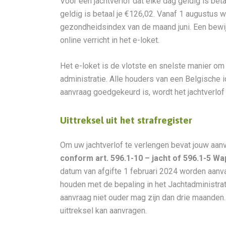
Voor een jachtverlof dat elke dag geldig is bet
geldig is betaal je €126,02. Vanaf 1 augustus
gezondheidsindex van de maand juni. Een bewijs 
online verricht in het e-loket.
Het e-loket is de vlotste en snelste manier om 
administratie. Alle houders van een Belgische 
aanvraag goedgekeurd is, wordt het jachtverlof
Uittreksel uit het strafregister
Om uw jachtverlof te verlengen bevat jouw aanvr
conform art. 596.1-10 – jacht of 596.1-5 Wa
datum van afgifte 1 februari 2024 worden aanva
houden met de bepaling in het Jachtadministrat
aanvraag niet ouder mag zijn dan drie maanden. 
uittreksel kan aanvragen.