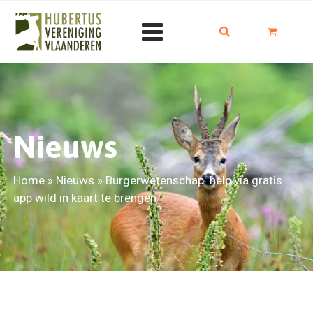
Nieuws
Home
»
Nieuws
»
Burgerwetenschap: help via gratis
app wild in kaart te brengen