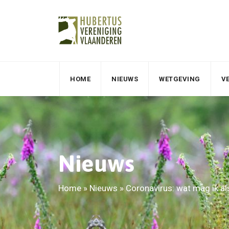
HOME
NIEUWS
WETGEVING
V
Nieuws
Home
»
Nieuws
»
Coronavirus: wat mag ik al