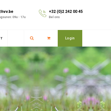
@hvv.be
+32 (0)2 242 00 45
gsuren: 09u - 17u
Bel ons
Login
CT