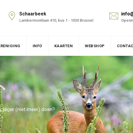
Schaarbeek
info
Lambermontlaan 410, bus 1 - 1030 Brussel
Openin
ERENIGING
INFO
KAARTEN
WEBSHOP
CONTA
s jager (niet meer) doen?