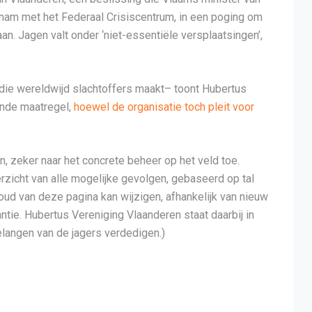
am met het Federaal Crisiscentrum, in een poging om
an. Jagen valt onder ‘niet-essentiële versplaatsingen’,
ie wereldwijd slachtoffers maakt– toont Hubertus
ande maatregel,
hoewel de organisatie toch pleit voor
en, zeker naar het concrete beheer op het veld toe.
zicht van alle mogelijke gevolgen, gebaseerd op tal
ud van deze pagina kan wijzigen, afhankelijk van nieuw
ie. Hubertus Vereniging Vlaanderen staat daarbij in
elangen van de jagers verdedigen.)