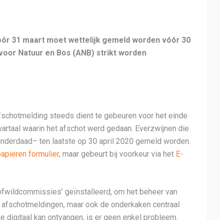
óór 31 maart moet wettelijk gemeld worden vóór 30
voor Natuur en Bos (ANB) strikt worden
afschotmelding steeds dient te gebeuren voor het einde
artaal waarin het afschot werd gedaan. Everzwijnen die
inderdaad– ten laatste op 30 april 2020 gemeld worden.
apieren formulier
, maar gebeurt bij voorkeur via het
E-
ofwildcommissies’ geïnstalleerd, om het beheer van
en afschotmeldingen, maar ook de onderkaken centraal
digitaal kan ontvangen, is er geen enkel probleem.