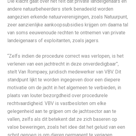
Die klacht gaat over het feit dat private landeigenaars en
andere natuurbeheerders sterk benadeeld worden
aangezien erkende natuurverenigingen, zoals Natuurpunt,
zeer aanzienlijke aankoopsubsidies krijgen om daarna tal
van soms eeuwenoude rechten te ontnemen van private
landeigenaars of exploitanten, zoals jagers.
“Zelfs indien de procedure correct was verlopen, is het
verlenen van een jachtrecht in deze onverdedigbaar”,
stelt Van Rompaey, juridisch medewerker van VBV. Dit
standpunt lijkt te worden ingegeven door een diepere
motivatie om de jacht in het algemeen te verbieden, in
plaats van louter bezorgdheid over procedurele
rechtvaardigheid. VBV is vastbesloten om elke
gelegenheid aan te grijpen om de jachtsector aan te
vallen, zelfs als dit betekent dat ze zich baseren op
valse beweringen, zoals het idee dat het geluid van een
schot genoeg is om dieren permanent te verjagen.