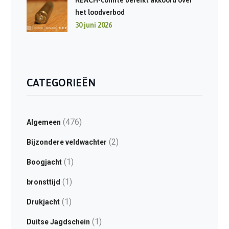
REACH-comité bereikt akkoord over
het loodverbod
30 juni 2026
CATEGORIEËN
(476)
Algemeen
(2)
Bijzondere veldwachter
(1)
Boogjacht
(1)
bronsttijd
(1)
Drukjacht
(1)
Duitse Jagdschein