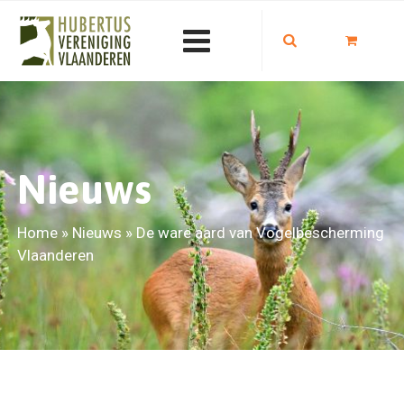
Nieuws
Home
»
Nieuws
»
De ware aard van Vogelbescherming
Vlaanderen