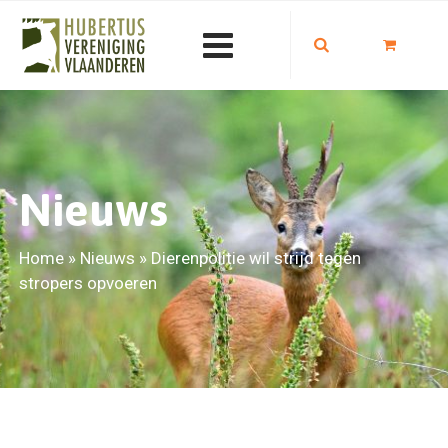
Nieuws
Home
»
Nieuws
»
Dierenpolitie wil strijd tegen
stropers opvoeren