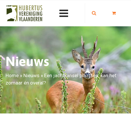
Nieuws
Home
»
Nieuws
»
Een jachtkansel plaatsen: kan het
zomaar én overal?