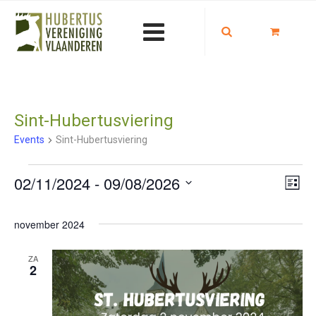
Sint-Hubertusviering
Events
Sint-Hubertusviering
Eve
Events
View
02/11/2024
 - 
09/08/2026
Lijst
wee
Navi
Selecteer
nav
november 2024
een
datum.
ZA
2