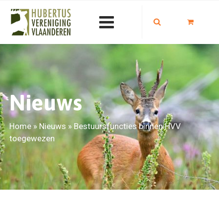
Nieuws
Home
»
Nieuws
»
Bestuursfuncties binnen HVV
toegewezen