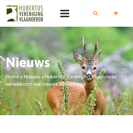
Nieuws
Home
»
Nieuws
»
Hubertus Vereniging Vlaanderen
verwelkomt vier nieuwe bestuurders