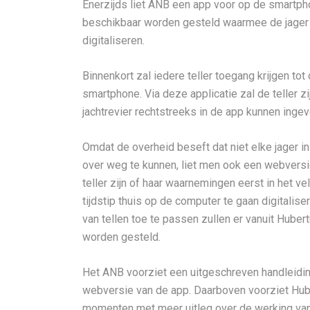
Enerzijds liet ANB een app voor op de smartph
beschikbaar worden gesteld waarmee de jager v
digitaliseren.
Binnenkort zal iedere teller toegang krijgen to
smartphone. Via deze applicatie zal de teller zi
jachtrevier rechtstreeks in de app kunnen ingev
Omdat de overheid beseft dat niet elke jager i
over weg te kunnen, liet men ook een webversie
teller zijn of haar waarnemingen eerst in het v
tijdstip thuis op de computer te gaan digitalis
van tellen toe te passen zullen er vanuit Huber
worden gesteld.
Het ANB voorziet een uitgeschreven handleidin
webversie van de app. Daarboven voorziet Hube
momenten met meer uitleg over de werking van