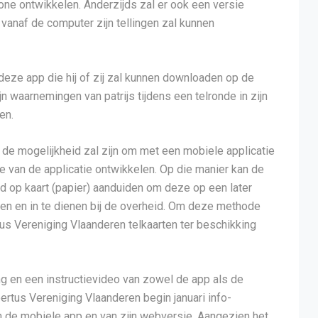
one ontwikkelen. Anderzijds zal er ook een versie
anaf de computer zijn tellingen zal kunnen
t deze app die hij of zij zal kunnen downloaden op de
jn waarnemingen van patrijs tijdens een telronde in zijn
en.
n de mogelijkheid zal zijn om met een mobiele applicatie
 van de applicatie ontwikkelen. Op die manier kan de
eld op kaart (papier) aanduiden om deze op een later
eren en in te dienen bij de overheid. Om deze methode
tus Vereniging Vlaanderen telkaarten ter beschikking
g en een instructievideo van zowel de app als de
rtus Vereniging Vlaanderen begin januari info-
 de mobiele app en van zijn webversie. Aangezien het