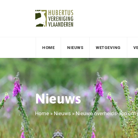
HOME
NIEUWS
WETGEVING
V
Nieuws
Home
»
Nieuws
»
Nieuwe overheids-app om pa