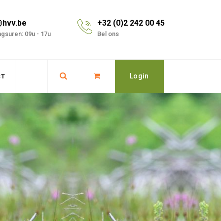
@hvv.be
+32 (0)2 242 00 45
gsuren: 09u - 17u
Bel ons
Login
CT