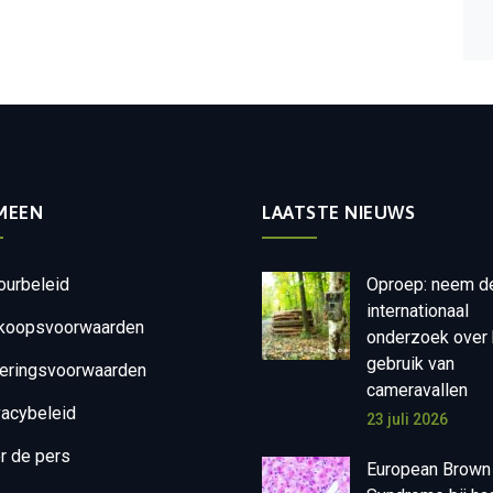
MEEN
LAATSTE NIEUWS
ourbeleid
Oproep: neem d
internationaal
koopsvoorwaarden
onderzoek over 
gebruik van
eringsvoorwaarden
cameravallen
vacybeleid
23 juli 2026
r de pers
European Brown