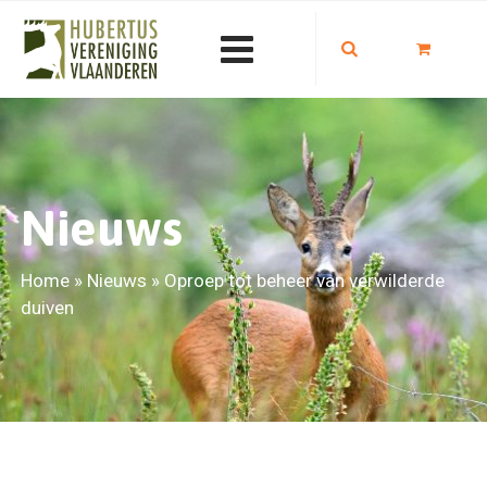
Nieuws
Home
»
Nieuws
»
Oproep tot beheer van verwilderde
duiven