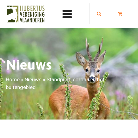
Nieuws
Home
»
Nieuws
»
Standpunt: corona en het
buitengebied