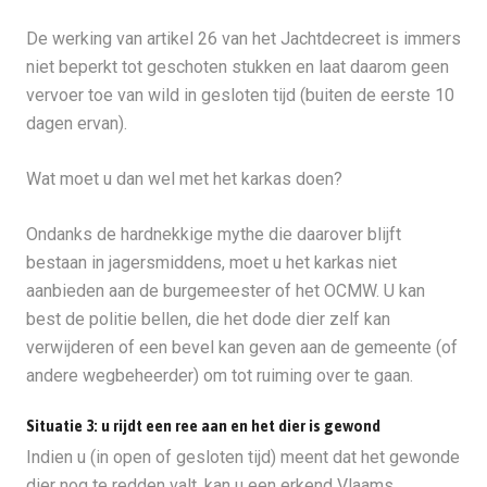
De werking van artikel 26 van het Jachtdecreet is immers
niet beperkt tot geschoten stukken en laat daarom geen
vervoer toe van wild in gesloten tijd (buiten de eerste 10
dagen ervan).
Wat moet u dan wel met het karkas doen?
Ondanks de hardnekkige mythe die daarover blijft
bestaan in jagersmiddens, moet u het karkas niet
aanbieden aan de burgemeester of het OCMW. U kan
best de politie bellen, die het dode dier zelf kan
verwijderen of een bevel kan geven aan de gemeente (of
andere wegbeheerder) om tot ruiming over te gaan.
Situatie 3: u rijdt een ree aan en het dier is gewond
Indien u (in open of gesloten tijd) meent dat het gewonde
dier nog te redden valt, kan u een erkend Vlaams