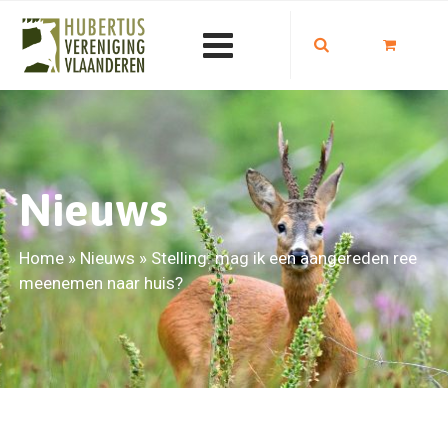
Nieuws
Home
»
Nieuws
»
Stelling: mag ik een aangereden ree
meenemen naar huis?