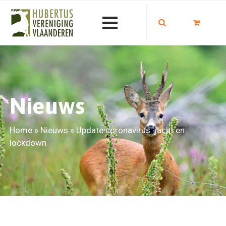
Nieuws
Home
»
Nieuws
»
Update coronavirus: jacht en
lockdown