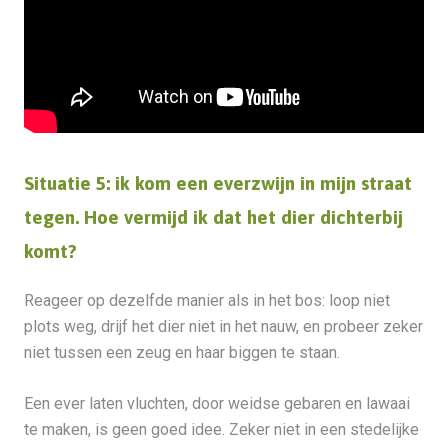
Situatie 5: ik kom een everzwijn in mijn straat
tegen. Hoe vermijd ik dat het dier dichterbij
komt?
Reageer op dezelfde manier als in het bos: loop niet
plots weg, drijf het dier niet in het nauw, en probeer zeker
niet tussen een zeug en haar biggen te staan.
Een ever laten vluchten, door weidse gebaren en lawaai
te maken, is geen goed idee. Zeker niet in een stedelijke