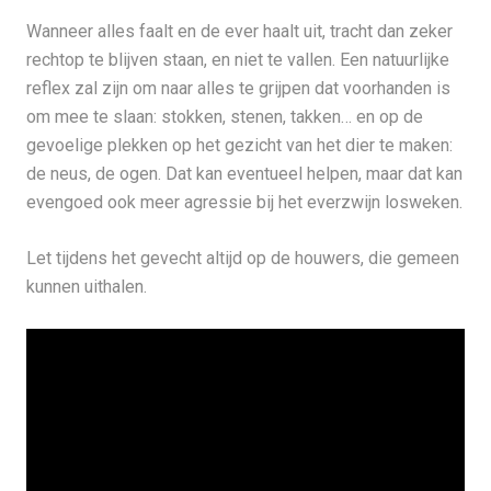
Wanneer alles faalt en de ever haalt uit, tracht dan zeker
rechtop te blijven staan, en niet te vallen. Een natuurlijke
reflex zal zijn om naar alles te grijpen dat voorhanden is
om mee te slaan: stokken, stenen, takken… en op de
gevoelige plekken op het gezicht van het dier te maken:
de neus, de ogen. Dat kan eventueel helpen, maar dat kan
evengoed ook meer agressie bij het everzwijn losweken.
Let tijdens het gevecht altijd op de houwers, die gemeen
kunnen uithalen.