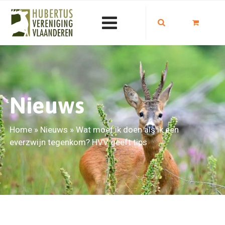
Nieuws
Home
»
Nieuws
»
Wat moet ik doen als ik een
everzwijn tegenkom? HVV geeft tips