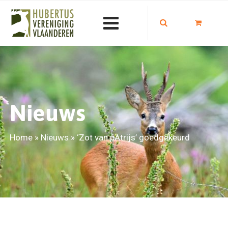
Nieuws
Home
»
Nieuws
»
‘Zot van pAtrijs’ goedgekeurd