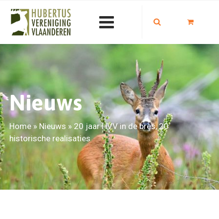
Nieuws
Home
»
Nieuws
»
20 jaar HVV in de bres, 20
historische realisaties