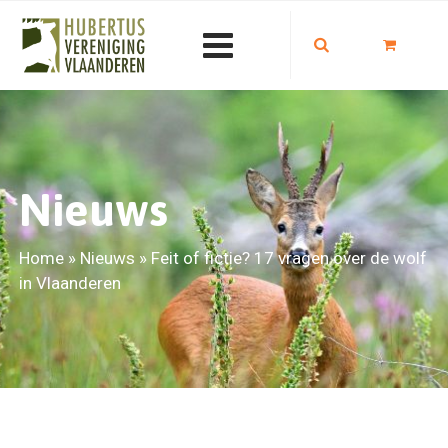
Nieuws
Home
»
Nieuws
»
Feit of fictie? 17 vragen over de wolf
in Vlaanderen