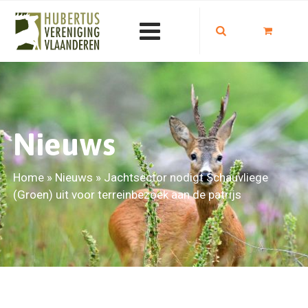
Nieuws
Home
»
Nieuws
»
Jachtsector nodigt Schauvliege
(Groen) uit voor terreinbezoek aan de patrijs