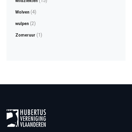
(15)
wildziekten
(4)
Wolven
(2)
wulpen
(1)
Zomeruur