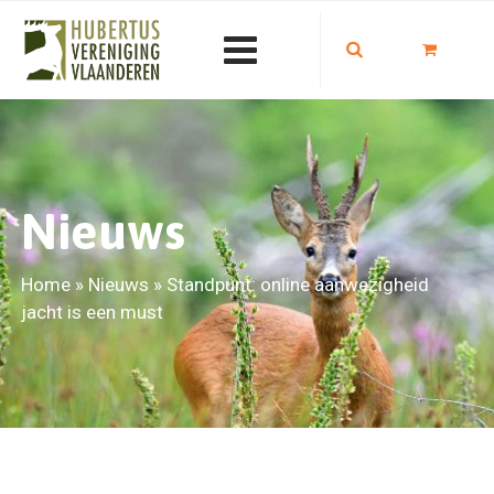
Nieuws
Home
»
Nieuws
»
Standpunt: online aanwezigheid
jacht is een must