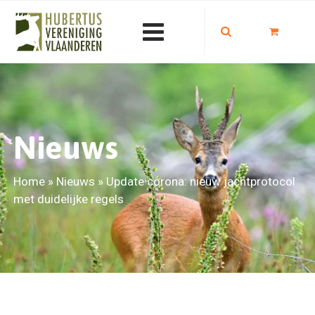
Nieuws
Home
»
Nieuws
»
Update corona: nieuw jachtprotocol
met duidelijke regels