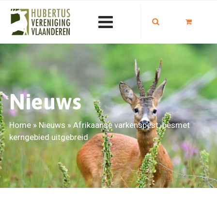
Nieuws
Home
»
Nieuws
»
Afrikaanse varkenspest: besmet
kerngebied uitgebreid