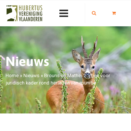
Nieuws
Home
»
Nieuws
»
Brouns en Matheï zorgen voor
juridisch kader rond herladen van munitie