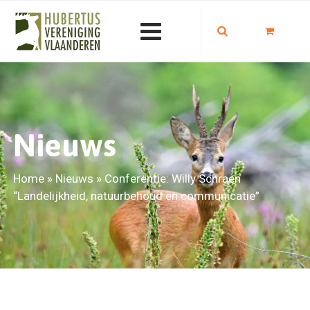
Nieuws
Home
»
Nieuws
»
Conferentie: Willy Schraen
“Landelijkheid, natuurbehoud en communicatie”