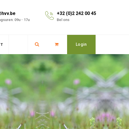
@hvv.be
+32 (0)2 242 00 45
gsuren: 09u - 17u
Bel ons
Login
CT