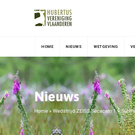
HOME
NIEUWS
WETGEVING
V
Nieuws
Home
»
Wedstrijd ZEISS Secacam 1
»
Submi