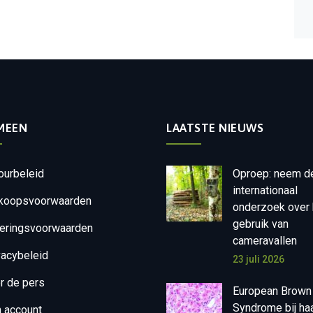
MEEN
LAATSTE NIEUWS
ourbeleid
Oproep: neem d
internationaal
koopsvoorwaarden
onderzoek over 
gebruik van
eringsvoorwaarden
cameravallen
vacybeleid
23 juli 2026
r de pers
European Brown
Syndrome bij ha
n account