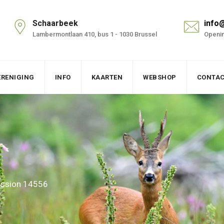
Schaarbeek
info
Lambermontlaan 410, bus 1 - 1030 Brussel
Openin
ERENIGING
INFO
KAARTEN
WEBSHOP
CONTA
ssion 14556