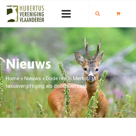
Nieuws
Home
»
Nieuws
»
Dode ree in Merksplas:
taxusvergiftiging als doodsoorzaak