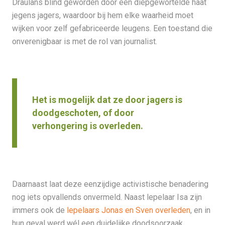
Draulans blind geworden door een diepgewortelde haat
jegens jagers, waardoor bij hem elke waarheid moet
wijken voor zelf gefabriceerde leugens. Een toestand die
onverenigbaar is met de rol van journalist.
Het is mogelijk dat ze door jagers is
doodgeschoten, of door
verhongering is overleden.
Daarnaast laat deze eenzijdige activistische benadering
nog iets opvallends onvermeld. Naast lepelaar Isa zijn
immers ook de
lepelaars Jonas en Sven overleden
, en in
hun geval werd wél een duidelijke doodsoorzaak