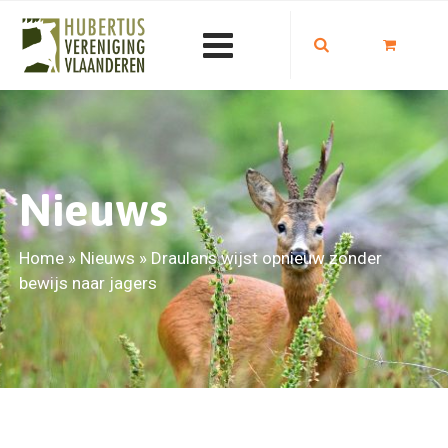
Nieuws
Home
»
Nieuws
»
Draulans wijst opnieuw zonder
bewijs naar jagers