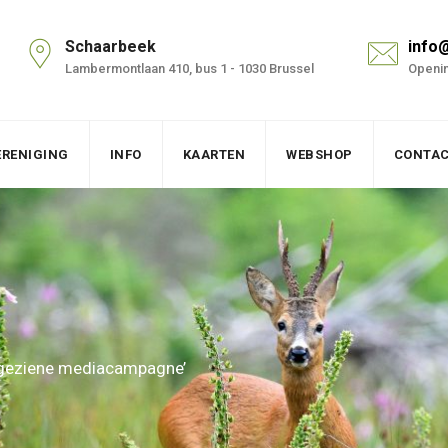
Schaarbeek
info
Lambermontlaan 410, bus 1 - 1030 Brussel
Openin
ERENIGING
INFO
KAARTEN
WEBSHOP
CONTA
ongeziene mediacampagne’