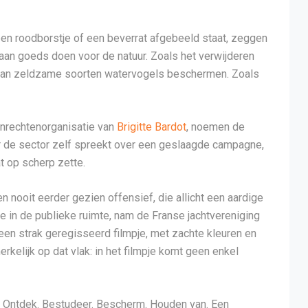
een roodborstje of een beverrat afgebeeld staat, zeggen
 aan goeds doen voor de natuur. Zoals het verwijderen
 van zeldzame soorten watervogels beschermen. Zoals
enrechtenorganisatie van
Brigitte Bardot
, noemen de
r de sector zelf spreekt over een geslaagde campagne,
t op scherp zette.
 nooit eerder gezien offensief, die allicht een aardige
 in de publieke ruimte, nam de Franse jachtvereniging
 een strak geregisseerd filmpje, met zachte kleuren en
elijk op dat vlak: in het filmpje komt geen enkel
 Ontdek. Bestudeer. Bescherm. Houden van. Een