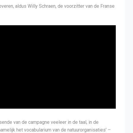
overen, aldus Willy Schraen, de voorzitter van de Franse
sende van de campagne veeleer in de taal, in de
amelijk het vocabularium van de natuurorganisaties’ –