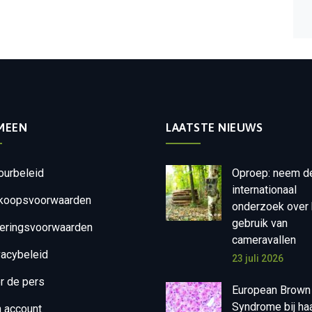
MEEN
LAATSTE NIEUWS
ourbeleid
Oproep: neem d
internationaal
koopsvoorwaarden
onderzoek over 
gebruik van
eringsvoorwaarden
cameravallen
vacybeleid
23 juli 2026
r de pers
European Brown
Syndrome bij ha
n account