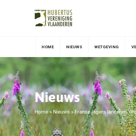
HOME
NIEUWS
WETGEVING
V
Nieuws
Home
»
Nieuws
»
Franse jagers lanceren ‘