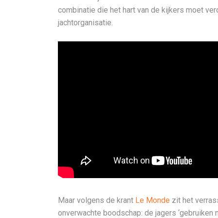
combinatie die het hart van de kijkers moet ver
jachtorganisatie.
Maar volgens de krant
Le Monde
zit het verras
onverwachte boodschap: de jagers ‘gebruiken n