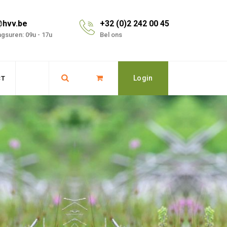
@hvv.be
+32 (0)2 242 00 45
gsuren: 09u - 17u
Bel ons
Login
CT