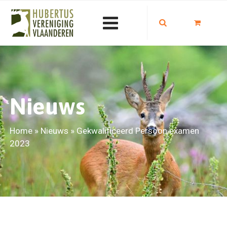
Nieuws
Home
»
Nieuws
»
Gekwalificeerd Persoon examen
2023