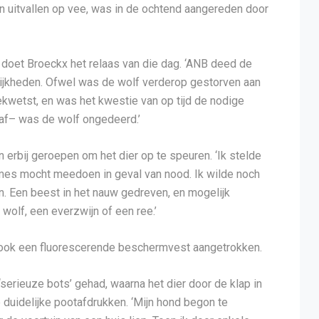
 uitvallen op vee, was in de ochtend aangereden door
, doet Broeckx het relaas van die dag. ‘ANB deed de
elijkheden. Ofwel was de wolf verderop gestorven aan
ekwetst, en was het kwestie van op tijd de nodige
af– was de wolf ongedeerd.’
erbij geroepen om het dier op te speuren. ‘Ik stelde
mes mocht meedoen in geval van nood. Ik wilde noch
en. Een beest in het nauw gedreven, en mogelijk
 wolf, een everzwijn of een ree.’
– ook een fluorescerende beschermvest aangetrokken.
serieuze bots’ gehad, waarna het dier door de klap in
duidelijke pootafdrukken. ‘Mijn hond begon te