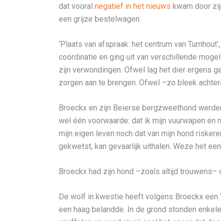
dat vooral
negatief in het nieuws
kwam door zijn
een grijze bestelwagen.
‘Plaats van afspraak: het centrum van Turnhout’
coördinatie en ging uit van verschillende mog
zijn verwondingen. Ofwel lag het dier ergens g
zorgen aan te brengen. Ofwel –zo bleek achter
Broeckx en zijn Beierse bergzweethond werden 
wel één voorwaarde: dat ik mijn vuurwapen en 
mijn eigen leven noch dat van mijn hond risker
gekwetst, kan gevaarlijk uithalen. Weze het een
Broeckx had zijn hond –zoals altijd trouwens
De wolf in kwestie heeft volgens Broeckx een ‘
een haag belandde. In de grond stonden enkele 