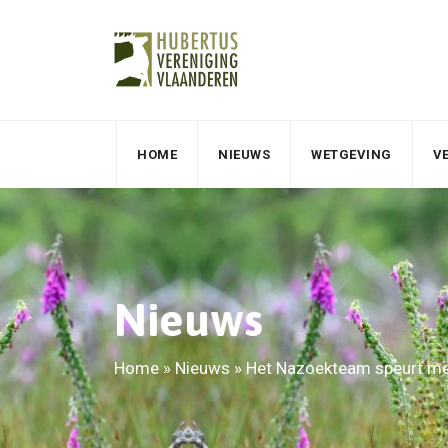
HOME
NIEUWS
WETGEVING
V
Nieuws
Home
»
Nieuws
»
Het Nazoekteam speurt me