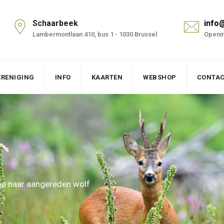
Schaarbeek
info
Lambermontlaan 410, bus 1 - 1030 Brussel
Openin
ERENIGING
INFO
KAARTEN
WEBSHOP
CONTA
e naar aangereden wolf