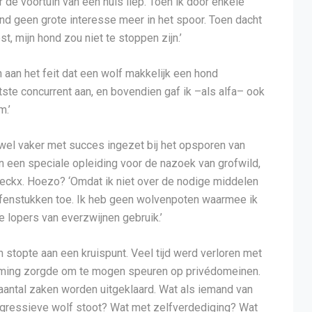
r de voortuin van een huis liep. Toen ik door enkele
nd geen grote interesse meer in het spoor. Toen dacht
, mijn hond zou niet te stoppen zijn.’
 aan het feit dat een wolf makkelijk een hond
te concurrent aan, en bovendien gaf ik –als alfa– ook
.’
el vaker met succes ingezet bij het opsporen van
 een speciale opleiding voor de nazoek van grofwild,
roeckx. Hoezo? ‘Omdat ik niet over de nodige middelen
oefenstukken toe. Ik heb geen wolvenpoten waarmee ik
e lopers van everzwijnen gebruik.’
 stopte aan een kruispunt. Veel tijd werd verloren met
emming zorgde om te mogen speuren op privédomeinen.
aantal zaken worden uitgeklaard. Wat als iemand van
gressieve wolf stoot? Wat met zelfverdediging? Wat