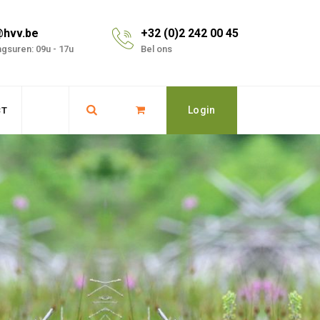
@hvv.be
+32 (0)2 242 00 45
gsuren: 09u - 17u
Bel ons
Login
CT