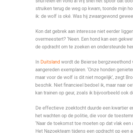
snuffelen en vond al vrij snel het spoor dat doo
struiken terug de weg op kwam, toonde mijn ho
ik: de wolf is oké. Was hij zwaargewond geweest
Kon dat gebrek aan interesse niet eerder liggen
overmeestert? ‘Neen. Een hond kan een gekwets
de opdracht om te zoeken en ondersteunde hem
In
Duitsland
wordt de Beierse bergzweethond w
aangereden exemplaren. ‘Onze honden genieten
maar voor de wolf is dit niet mogelijk’, zegt B
beschik. Niet financieel bedoel ik, maar naar 
kan trainen op geur, zoals ik bijvoorbeeld ook d
De effectieve zoektocht duurde een kwartier en
het wachten op de politie, die voor de toest
‘Naar de toekomst toe moeten op dat vlak een 
Het Nazoekteam tijdens een opdracht op een a