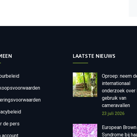
MEEN
LAATSTE NIEUWS
ourbeleid
Oproep: neem d
internationaal
koopsvoorwaarden
onderzoek over 
gebruik van
eringsvoorwaarden
cameravallen
vacybeleid
23 juli 2026
r de pers
European Brown
Syndrome bij ha
n account