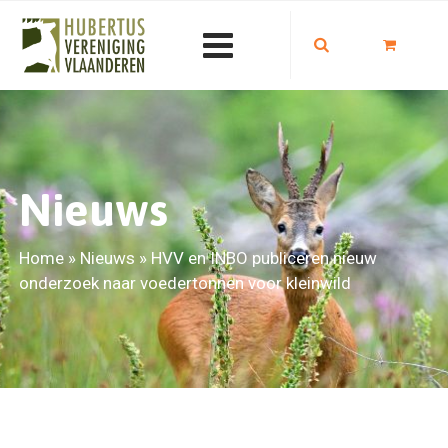
Nieuws
Home
»
Nieuws
»
HVV en INBO publiceren nieuw
onderzoek naar voedertonnen voor kleinwild