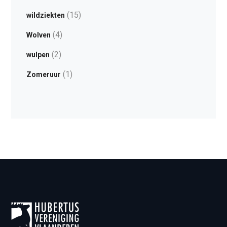
(15)
wildziekten
(4)
Wolven
(2)
wulpen
(1)
Zomeruur