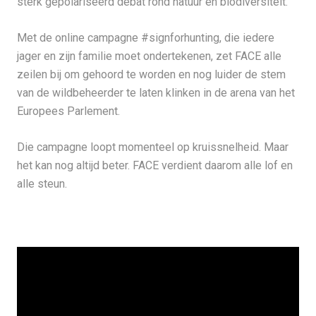
sterk gepolariseerd debat rond natuur en biodiversiteit.
Met de online campagne #signforhunting, die iedere
jager en zijn familie moet ondertekenen, zet FACE alle
zeilen bij om gehoord te worden en nog luider de stem
van de wildbeheerder te laten klinken in de arena van het
Europees Parlement.
Die campagne loopt momenteel op kruissnelheid. Maar
het kan nog altijd beter. FACE verdient daarom alle lof en
alle steun.