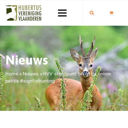
Nieuws
Home
»
Nieuws
»
HVV-standpunt: teken de online
petitie #signforhunting