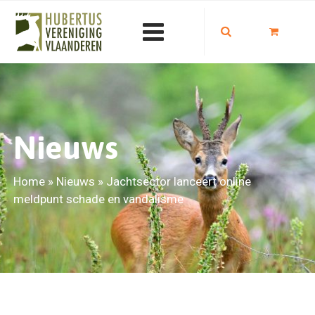
Nieuws
Home
»
Nieuws
»
Jachtsector lanceert online
meldpunt schade en vandalisme