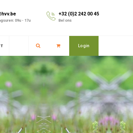
@hvv.be
+32 (0)2 242 00 45
gsuren: 09u - 17u
Bel ons
Login
CT