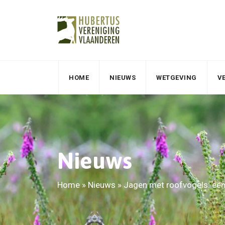
HOME
NIEUWS
WETGEVING
V
Nieuws
Home
»
Nieuws
»
Jagen met roofvogels: een