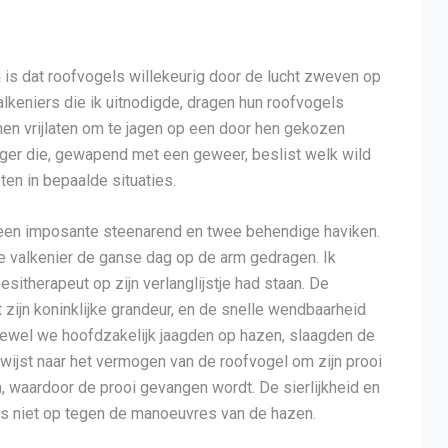
 is dat roofvogels willekeurig door de lucht zweven op
alkeniers die ik uitnodigde, dragen hun roofvogels
en vrijlaten om te jagen op een door hen gekozen
jager die, gewapend met een geweer, beslist welk wild
eten in bepaalde situaties.
 een imposante steenarend en twee behendige haviken.
 valkenier de ganse dag op de arm gedragen. Ik
sitherapeut op zijn verlanglijstje had staan. De
jn koninklijke grandeur, en de snelle wendbaarheid
oewel we hoofdzakelijk jaagden op hazen, slaagden de
erwijst naar het vermogen van de roofvogel om zijn prooi
en, waardoor de prooi gevangen wordt. De sierlijkheid en
s niet op tegen de manoeuvres van de hazen.