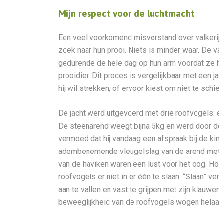
Mijn respect voor de luchtmacht
Een veel voorkomend misverstand over valkerij
zoek naar hun prooi. Niets is minder waar. De v
gedurende de hele dag op hun arm voordat ze h
prooidier. Dit proces is vergelijkbaar met een 
hij wil strekken, of ervoor kiest om niet te schi
De jacht werd uitgevoerd met drie roofvogels:
De steenarend weegt bijna 5kg en werd door de
vermoed dat hij vandaag een afspraak bij de kine
adembenemende vleugelslag van de arend met zi
van de haviken waren een lust voor het oog. H
roofvogels er niet in er één te slaan. “Slaan” v
aan te vallen en vast te grijpen met zijn klauw
beweeglijkheid van de roofvogels wogen helaa