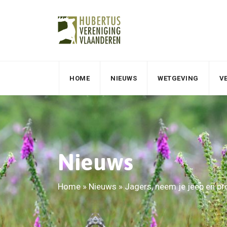
HOME
NIEUWS
WETGEVING
V
Nieuws
Home
»
Nieuws
»
Jagers, neem je jeep en p