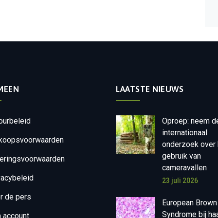
MEEN
LAATSTE NIEUWS
ourbeleid
Oproep: neem d
internationaal
koopsvoorwaarden
onderzoek over 
gebruik van
eringsvoorwaarden
cameravallen
vacybeleid
23 juli 2026
r de pers
European Brown
Syndrome bij ha
n account