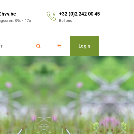
@hvv.be
+32 (0)2 242 00 45
gsuren: 09u - 17u
Bel ons
Login
CT