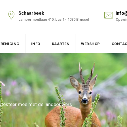
Schaarbeek
info
Lambermontlaan 410, bus 1 - 1030 Brussel
Openin
ERENIGING
INFO
KAARTEN
WEBSHOP
CONTA
rotesteer mee met de landbouwers