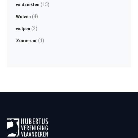
(15)
wildziekten
(4)
Wolven
(2)
wulpen
(1)
Zomeruur