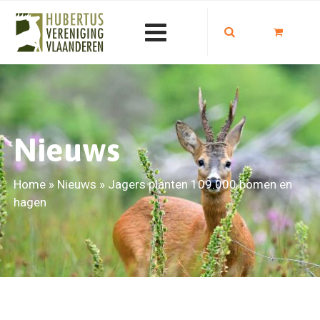
Nieuws
Home
»
Nieuws
»
Jagers planten 109.000 bomen en
hagen