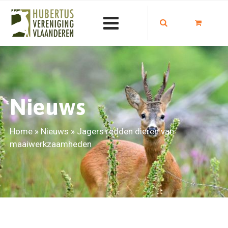
Nieuws
Home
»
Nieuws
»
Jagers redden dieren van
maaiwerkzaamheden