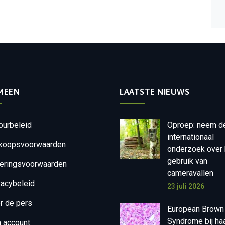
MEEN
LAATSTE NIEUWS
ourbeleid
Oproep: neem d
internationaal
koopsvoorwaarden
onderzoek over 
gebruik van
eringsvoorwaarden
cameravallen
vacybeleid
23 juli 2026
r de pers
European Brown
Syndrome bij ha
n account