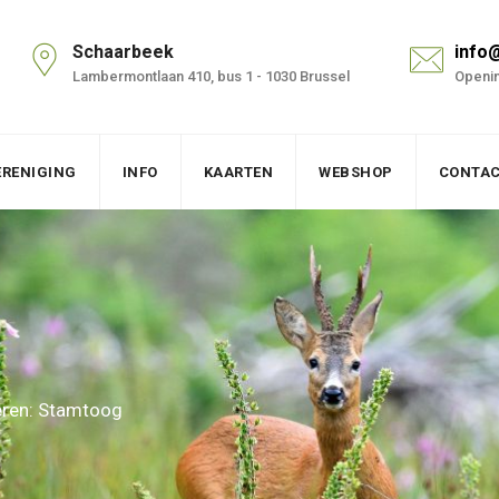
Schaarbeek
info
Lambermontlaan 410, bus 1 - 1030 Brussel
Openin
ERENIGING
INFO
KAARTEN
WEBSHOP
CONTA
eren: Stamtoog