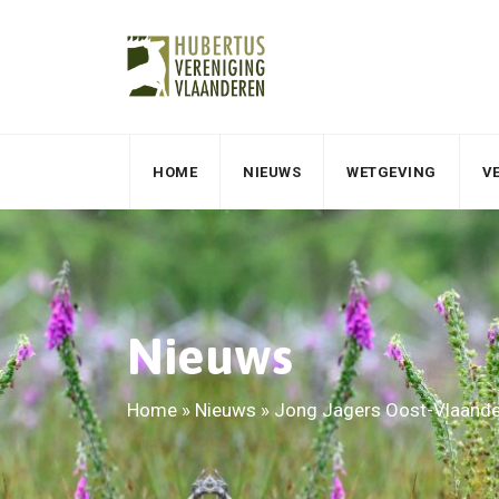
HOME
NIEUWS
WETGEVING
V
Nieuws
Home
»
Nieuws
»
Jong Jagers Oost-Vlaand