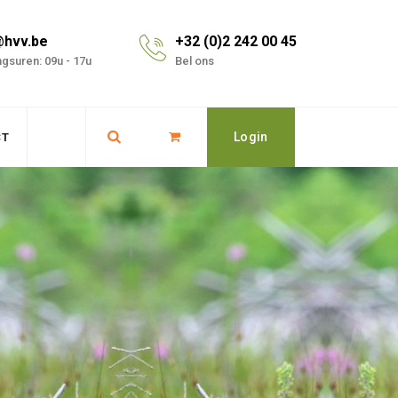
@hvv.be
+32 (0)2 242 00 45
gsuren: 09u - 17u
Bel ons
Login
CT