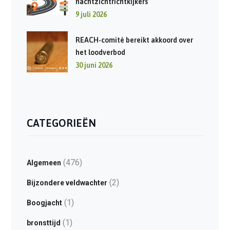
nachtzichtrichtkijkers
9 juli 2026
REACH-comité bereikt akkoord over
het loodverbod
30 juni 2026
CATEGORIEËN
(476)
Algemeen
(2)
Bijzondere veldwachter
(1)
Boogjacht
(1)
bronsttijd