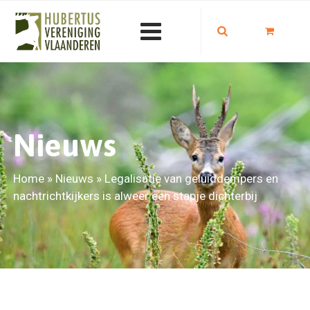
Nieuws
Home
»
Nieuws
»
Legalisatie van geluiddempers en
nachtrichtkijkers is alweer een stapje dichterbij