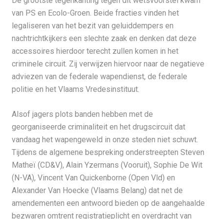
De grootste tegenkanting tegen dit wetsvoorstel kwam
van PS en Ecolo-Groen. Beide fracties vinden het
legaliseren van het bezit van geluiddempers en
nachtrichtkijkers een slechte zaak en denken dat deze
accessoires hierdoor terecht zullen komen in het
criminele circuit. Zij verwijzen hiervoor naar de negatieve
adviezen van de federale wapendienst, de federale
politie en het Vlaams Vredesinstituut.
Alsof jagers plots banden hebben met de
georganiseerde criminaliteit en het drugscircuit dat
vandaag het wapengeweld in onze steden niet schuwt.
Tijdens de algemene bespreking onderstreepten Steven
Matheï (CD&V), Alain Yzermans (Vooruit), Sophie De Wit
(N-VA), Vincent Van Quickenborne (Open Vld) en
Alexander Van Hoecke (Vlaams Belang) dat net de
amendementen een antwoord bieden op de aangehaalde
bezwaren omtrent registratieplicht en overdracht van