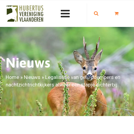
Nieuws
Home
»
Nieuws
»
Legalisatie van geluiddempers en
nachtzichtrichtkijkers alweer een stapje dichterbij