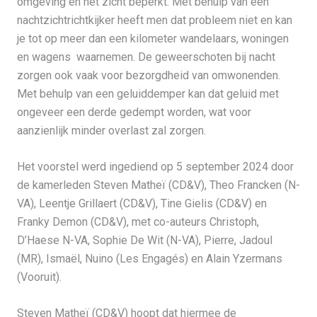
omgeving en het zicht beperkt. Met behulp van een
nachtzichtrichtkijker heeft men dat probleem niet en kan
je tot op meer dan een kilometer wandelaars, woningen
en wagens waarnemen. De geweerschoten bij nacht
zorgen ook vaak voor bezorgdheid van omwonenden.
Met behulp van een geluiddemper kan dat geluid met
ongeveer een derde gedempt worden, wat voor
aanzienlijk minder overlast zal zorgen.
Het voorstel werd ingediend op 5 september 2024 door
de kamerleden Steven Matheï (CD&V), Theo Francken (N-
VA), Leentje Grillaert (CD&V), Tine Gielis (CD&V) en
Franky Demon (CD&V), met co-auteurs Christoph,
D’Haese N-VA, Sophie De Wit (N-VA), Pierre, Jadoul
(MR), Ismaël, Nuino (Les Engagés) en Alain Yzermans
(Vooruit).
Steven Matheï (CD&V) hoopt dat hiermee de