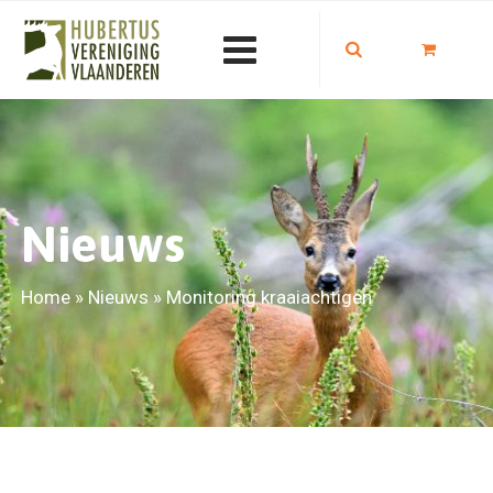
Nieuws
Home
»
Nieuws
»
Monitoring kraaiachtigen