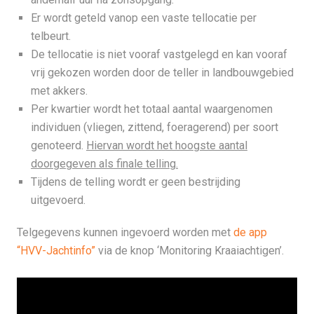
Er wordt geteld vanop een vaste tellocatie per
telbeurt.
De tellocatie is niet vooraf vastgelegd en kan vooraf
vrij gekozen worden door de teller in landbouwgebied
met akkers.
Per kwartier wordt het totaal aantal waargenomen
individuen (vliegen, zittend, foeragerend) per soort
genoteerd.
Hiervan wordt het hoogste aantal
doorgegeven als finale telling.
Tijdens de telling wordt er geen bestrijding
uitgevoerd.
Telgegevens kunnen ingevoerd worden met
de app
“HVV-Jachtinfo”
via de knop ‘Monitoring Kraaiachtigen’.