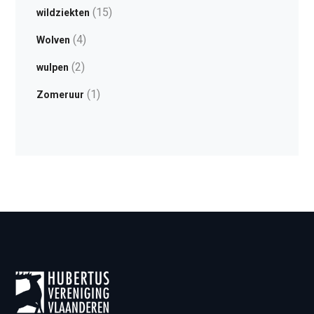
(15)
wildziekten
(4)
Wolven
(2)
wulpen
(1)
Zomeruur