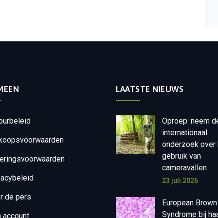
MEEN
LAATSTE NIEUWS
ourbeleid
Oproep: neem d
internationaal
koopsvoorwaarden
onderzoek over 
gebruik van
eringsvoorwaarden
cameravallen
vacybeleid
23 juli 2026
r de pers
European Brown
Syndrome bij ha
n account