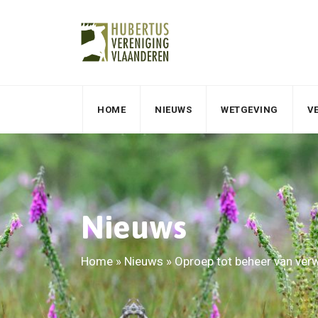
HOME
NIEUWS
WETGEVING
V
Nieuws
Home
»
Nieuws
»
Oproep tot beheer van ver