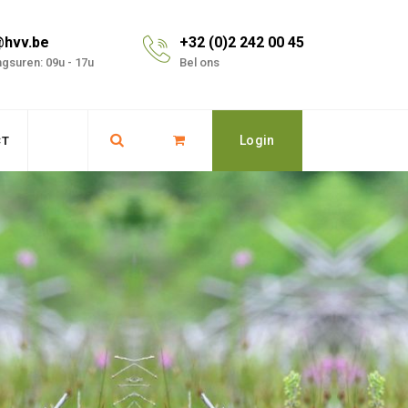
@hvv.be
+32 (0)2 242 00 45
gsuren: 09u - 17u
Bel ons
Login
CT