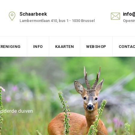
Schaarbeek
info
Lambermontlaan 410, bus 1 - 1030 Brussel
Openin
ERENIGING
INFO
KAARTEN
WEBSHOP
CONTA
wilderde duiven