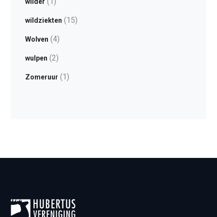
(1)
wilder
(15)
wildziekten
(4)
Wolven
(2)
wulpen
(1)
Zomeruur