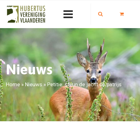
Nieuws
Home
»
Nieuws
»
Petitie: steun de jacht op patrijs