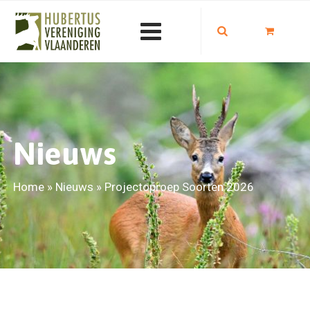
Nieuws
Home
»
Nieuws
»
Projectoproep Soorten 2026