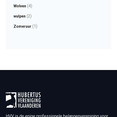
(4)
Wolven
(2)
wulpen
(1)
Zomeruur
HVV is de enige professionele belangenvereniging voor