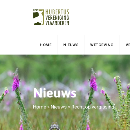
HOME
NIEUWS
WETGEVING
V
Nieuws
Home
»
Nieuws
»
Recht op vergissing