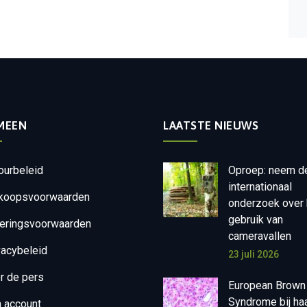
MEEN
LAATSTE NIEUWS
ourbeleid
Oproep: neem d
internationaal
koopsvoorwaarden
onderzoek over 
gebruik van
eringsvoorwaarden
cameravallen
vacybeleid
23 juli 2026
r de pers
European Brown
Syndrome bij ha
n account