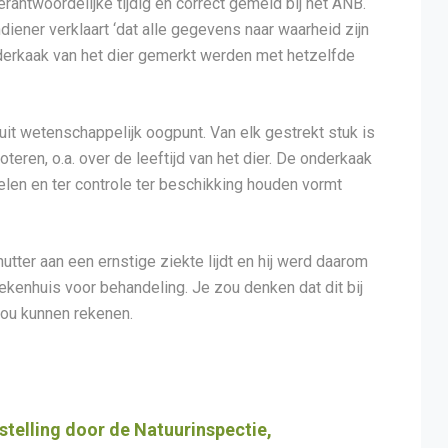
rantwoordelijke tijdig en correct gemeld bij het ANB.
diener verklaart ‘dat alle gegevens naar waarheid zijn
nderkaak van het dier gemerkt werden met hetzelfde
it wetenschappelijk oogpunt. Van elk gestrekt stuk is
teren, o.a. over de leeftijd van het dier. De onderkaak
elen en ter controle ter beschikking houden vormt
tter aan een ernstige ziekte lijdt en hij werd daarom
ekenhuis voor behandeling. Je zou denken dat dit bij
ou kunnen rekenen.
stelling door de Natuurinspectie,