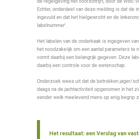
de regelgeving het voorschrijft, door de WBE-ve
Echter, onderdeel van deze melding is dat de in
ingevuld en dat het hielgewricht en de linkero
labelnummer’.
Het labelen van de onderkaak is ingegeven vanu
het noodzakelijk om een aantal parameters te no
vormt daarbij een belangrijk gegeven. Deze lab
daarbij een controle voor de wetenschap.
Onderzoek wees uit dat de betrokken jager/schu
daags na de jachtactiviteit opgenomen in het zi
eender welk meelevend mens op enig begrip z
Het resultaat: een Verslag van vast