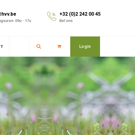
@hvv.be
+32 (0)2 242 00 45
gsuren: 09u - 17u
Bel ons
Login
CT