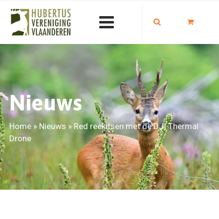
Nieuws
Home
»
Nieuws
»
Red reekitsen met de DJI Thermal
Drone