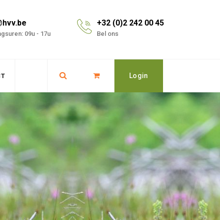
@hvv.be
+32 (0)2 242 00 45
gsuren: 09u - 17u
Bel ons
Login
CT