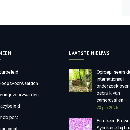
MEEN
LAATSTE NIEUWS
ourbeleid
Oproep: neem d
internationaal
koopsvoorwaarden
onderzoek over 
gebruik van
eringsvoorwaarden
cameravallen
vacybeleid
23 juli 2026
r de pers
European Brown
Syndrome bij ha
n account