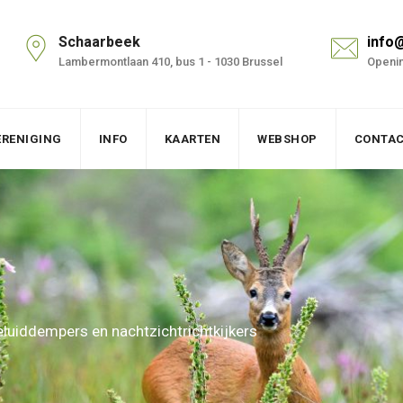
Schaarbeek
info
Lambermontlaan 410, bus 1 - 1030 Brussel
Openin
ERENIGING
INFO
KAARTEN
WEBSHOP
CONTA
luiddempers en nachtzichtrichtkijkers